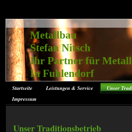
Metallbau
Stefan Nitsch
Ihr Partner für Metall
In Fuhlendorf
Startseite
Leistungen & Service
Unser Tradi
Impressum
Unser Traditionsbetrieb